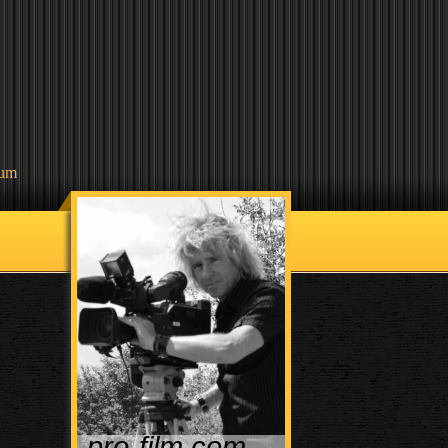
sum
pro-film.com